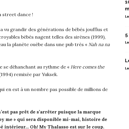
1
m
a street dance !
La
 a vu grandir des générations de bébés joufflus et
5
ncroyables bébés nagent telles des sirènes (1999),
La
eau la planète ouèbe dans une pub très «
Nah na na
L
lte se déhanchant au rythme de «
Here comes the
La
(1994) remixée par Yuksek.
ui en est à un nombre pas possible de millions de
 n’est pas prêt de s’arrêter puisque la marque
y me » qui sera disponible mi-mai, histoire de
bé intérieur… Oh! My Thalasso est sur le coup.