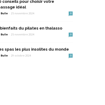
0 conseils pour choisir votre
assage idéal
 Bulle
-
25 novembre 2024
0
 bienfaits du pilates en thalasso
 Bulle
-
25 novembre 2024
0
es spas les plus insolites du monde
 Bulle
-
29 octobre 2024
0