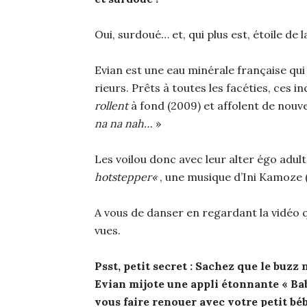
Oui, surdoué… et, qui plus est, étoile de l
Evian est une eau minérale française qui
rieurs. Prêts à toutes les facéties, ces i
rollent
à fond (2009) et affolent de nouv
na na nah…
»
Les voilou donc avec leur alter égo adu
hotstepper
«
, une musique d’Ini Kamoze 
A vous de danser en regardant la vidéo q
vues.
Psst, petit secret : Sachez que le buzz
Evian mijote une appli étonnante « Bab
vous faire renouer avec votre petit bé