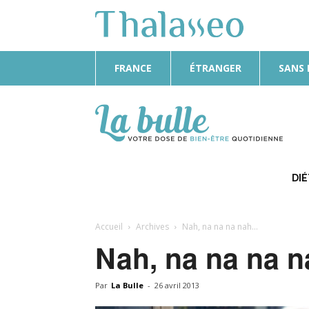
FRANCE
ÉTRANGER
SANS
La
Bulle
DI
Accueil
Archives
Nah, na na na nah…
Nah, na na na 
Par
La Bulle
-
26 avril 2013