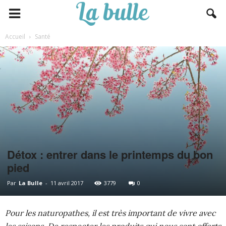
Accueil
Santé
Détox : entrer dans le printemps du bon
pied
Par
La Bulle
-
11 avril 2017
3779
0
Pour les naturopathes, il est très important de vivre avec