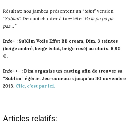
Résultat: nos jambes présentent un “
teint
” version
“
Sublim
”. De quoi chanter à tue-tête “
Pa la pa pa pa
paa…
”
Info+ :
Sublim Voile Effet BB cream, Dim. 3 teintes
(beige ambré, beige éclat, beige rosé) au choix. 6,90
€.
Info+++ :
Dim organise un casting afin de trouver sa
“Sublim” égérie. Jeu-concours jusqu’au 30 novembre
2013.
Clic, c’est par ici.
Articles relatifs: