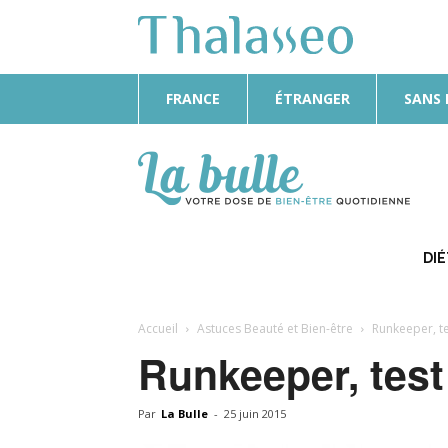
FRANCE
ÉTRANGER
SANS
La
Bulle
DI
Accueil
Astuces Beauté et Bien-être
Runkeeper, te
Runkeeper, test 
Par
La Bulle
-
25 juin 2015