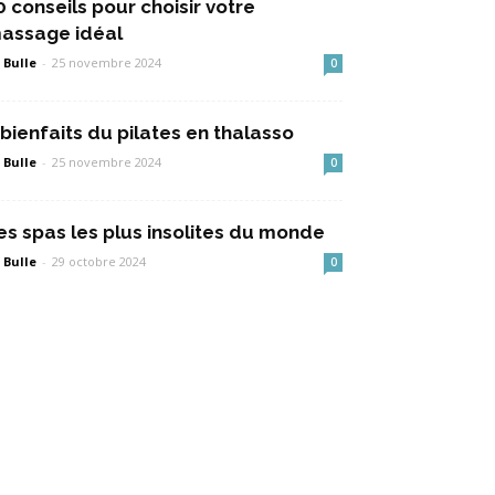
0 conseils pour choisir votre
assage idéal
 Bulle
-
25 novembre 2024
0
 bienfaits du pilates en thalasso
 Bulle
-
25 novembre 2024
0
es spas les plus insolites du monde
 Bulle
-
29 octobre 2024
0