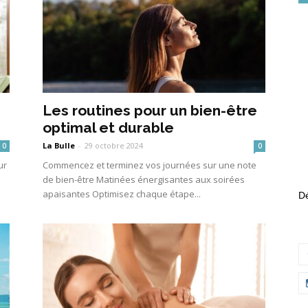
Les routines pour un bien-être
optimal et durable
La Bulle
-
29 octobre 2024
0
0
ur
Commencez et terminez vos journées sur une note
de bien-être Matinées énergisantes aux soirées
apaisantes Optimisez chaque étape...
Dé