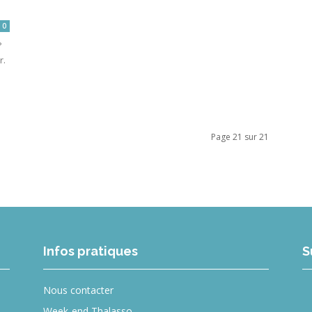
0
?
r.
Page 21 sur 21
Infos pratiques
S
Nous contacter
Week-end Thalasso