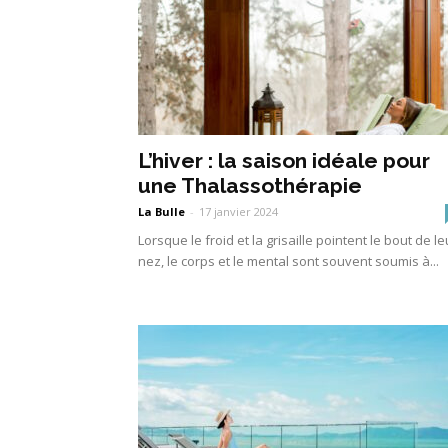
L’hiver : la saison idéale pour
une Thalassothérapie
La Bulle
-
17 janvier 2024
Lorsque le froid et la grisaille pointent le bout de le
nez, le corps et le mental sont souvent soumis à...