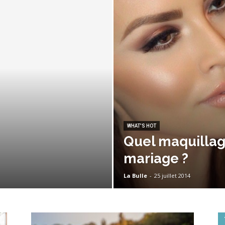
WHAT'S HOT
Quel maquilla
mariage ?
La Bulle
-
25 juillet 2014