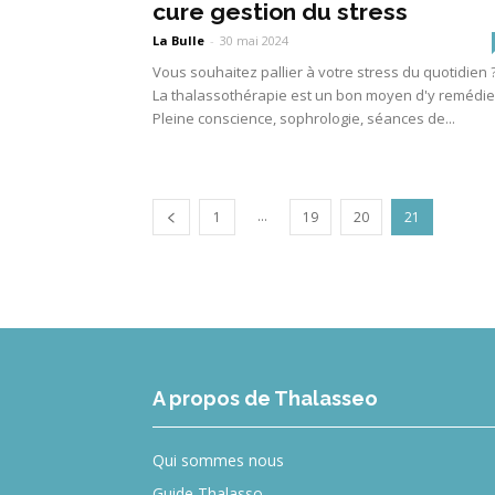
cure gestion du stress
La Bulle
-
30 mai 2024
Vous souhaitez pallier à votre stress du quotidien 
La thalassothérapie est un bon moyen d'y remédie
Pleine conscience, sophrologie, séances de...
...
1
19
20
21
A propos de Thalasseo
Qui sommes nous
Guide Thalasso