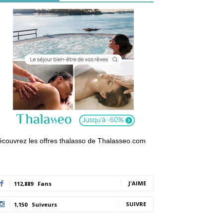
couvrez les offres thalasso de Thalasseo.com
J'AIME
112,889
Fans
SUIVRE
1,150
Suiveurs