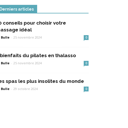
Derniers articles
0 conseils pour choisir votre
assage idéal
 Bulle
-
25 novembre 2024
0
 bienfaits du pilates en thalasso
 Bulle
-
25 novembre 2024
0
es spas les plus insolites du monde
 Bulle
-
29 octobre 2024
0