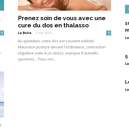
u
Prenez soin de vous avec une
1
cure du dos en thalasso
m
La Bulle
-
3 mai 2024
0
0
La
Au quotidien, votre dos est souvent sollicité.
Mauvaise posture devant l'ordinateur, contraction
e
régulière suite à un stress, manque d'activités
5
sportives... Tous ces...
La
L
La
e