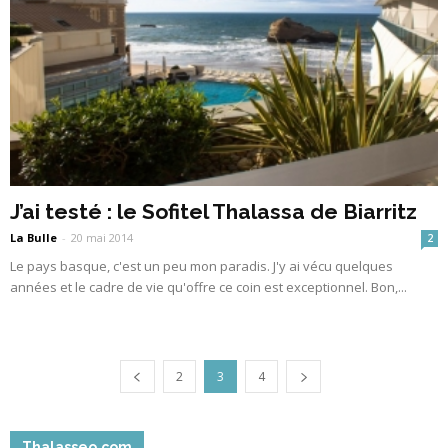
J’ai testé : le Sofitel Thalassa de Biarritz
La Bulle
-
20 mai 2014
2
Le pays basque, c'est un peu mon paradis. J'y ai vécu quelques
années et le cadre de vie qu'offre ce coin est exceptionnel. Bon,...
2
3
4
Thalasseo.com