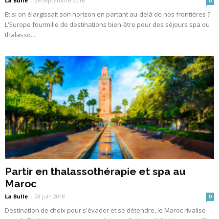
La Bulle
-
26 septembre 2016
0
Et si on élargissait son horizon en partant au-delà de nos frontières ?
L'Europe fourmille de destinations bien-être pour des séjours spa ou
thalasso...
Partir en thalassothérapie et spa au
Maroc
La Bulle
-
28 juin 2018
0
Destination de choix pour s'évader et se détendre, le Maroc rivalise