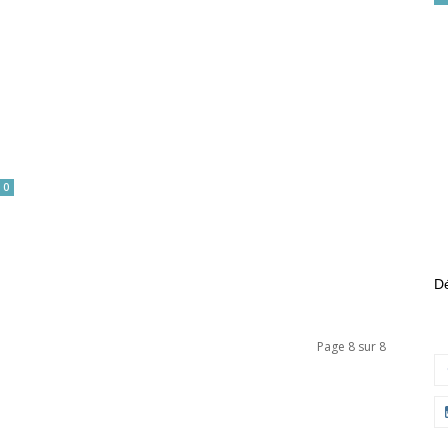
0
Dé
Page 8 sur 8