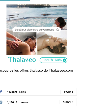
couvrez les offres thalasso de Thalasseo.com
J'AIME
112,889
Fans
SUIVRE
1,150
Suiveurs