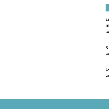
1
m
La
5
La
L
La