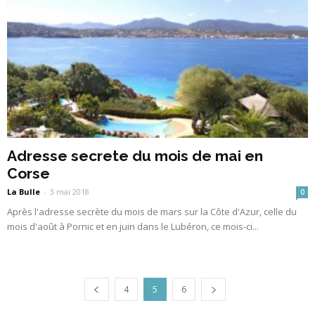
Adresse secrete du mois de mai en
Corse
La Bulle
-
3 mai 2018
0
Après l'adresse secrète du mois de mars sur la Côte d'Azur, celle du
mois d'août à Pornic et en juin dans le Lubéron, ce mois-ci...
4
5
6