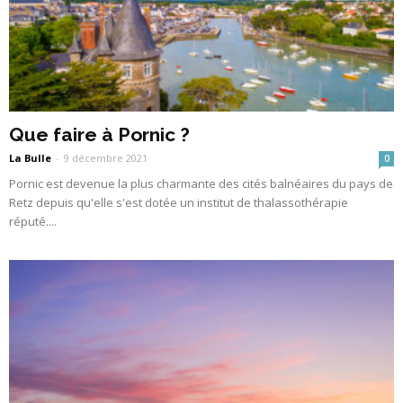
Que faire à Pornic ?
La Bulle
-
9 décembre 2021
0
Pornic est devenue la plus charmante des cités balnéaires du pays de
Retz depuis qu'elle s'est dotée un institut de thalassothérapie
réputé....