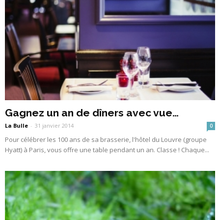
Gagnez un an de dîners avec vue…
La Bulle
-
31 janvier 2014
0
Pour célébrer les 100 ans de sa brasserie, l'hôtel du Louvre (groupe
Hyatt) à Paris, vous offre une table pendant un an. Classe ! Chaque...