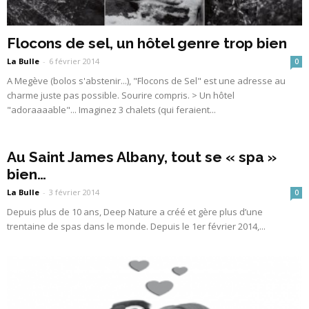
Flocons de sel, un hôtel genre trop bien
La Bulle
-
6 février 2014
0
A Megève (bolos s'abstenir...), "Flocons de Sel" est une adresse au
charme juste pas possible. Sourire compris. > Un hôtel
"adoraaaable"... Imaginez 3 chalets (qui feraient...
Au Saint James Albany, tout se « spa »
bien…
La Bulle
-
3 février 2014
0
Depuis plus de 10 ans, Deep Nature a créé et gère plus d’une
trentaine de spas dans le monde. Depuis le 1er février 2014,...