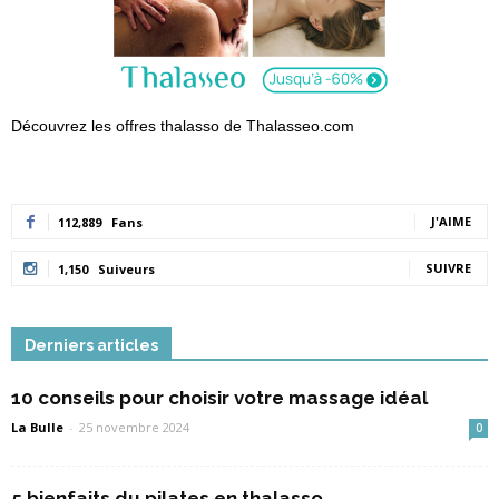
Découvrez les offres thalasso de Thalasseo.com
J'AIME
112,889
Fans
SUIVRE
1,150
Suiveurs
Derniers articles
10 conseils pour choisir votre massage idéal
La Bulle
-
25 novembre 2024
0
5 bienfaits du pilates en thalasso