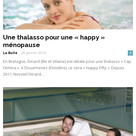
Une thalasso pour une « happy »
ménopause
La Bulle
-
28 janvier 2014
0
En Bretagne, Dinard (Ille et Vilaine) est idéale pour une thalasso « Cap
Fémina ». A Douarnenez (Finistère), ce sera « Happy Fifty ». Depuis
2011, Novotel Dinard...