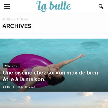
Accueil
Archives
ARCHIVES
WHAT'S HOT
Une piscine chez soi = un max de bien-
être à la maison.
La Bulle
-
25 juillet 2022