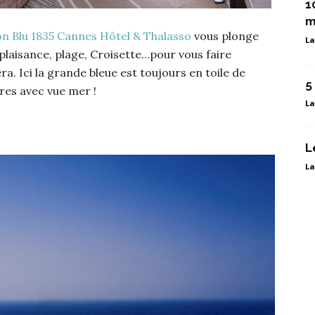
1
m
on Blu 1835 Cannes Hôtel & Thalasso
vous plonge
La
plaisance, plage, Croisette…pour vous faire
era. Ici la grande bleue est toujours en toile de
5
res avec vue mer !
La
L
La