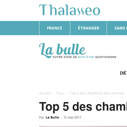
FRANCE
ÉTRANGER
SANS
La
Bulle
DI
Accueil
Tops
Top 5 des chambres avec vue mer
Top 5 des cham
Par
La Bulle
-
12 mai 2017