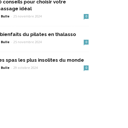
0 conseils pour choisir votre
assage idéal
 Bulle
-
25 novembre 2024
0
 bienfaits du pilates en thalasso
 Bulle
-
25 novembre 2024
0
es spas les plus insolites du monde
 Bulle
-
29 octobre 2024
0